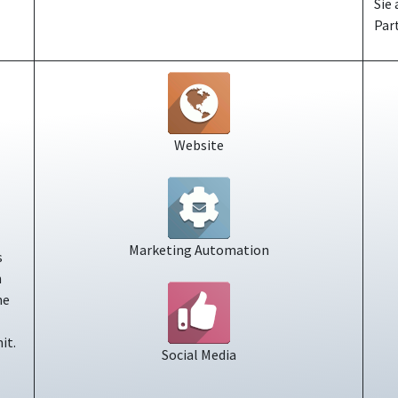
Sie
Par
Website
Marketing Automation
s
n
ne
it.
Social Media