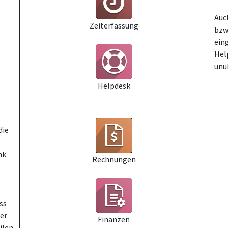
Auc
Zeiterfassung
bzw
ein
Hel
unü
Helpdesk
die
nk
Rechnungen
ss
er
Finanzen
ilen