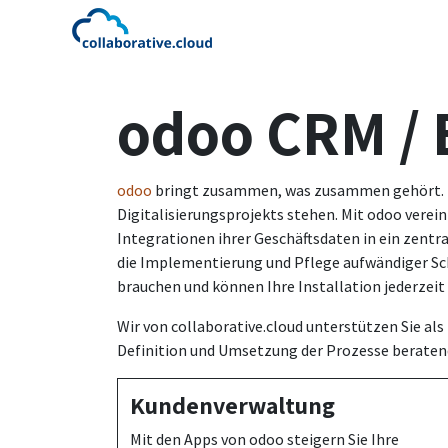
Zum Inhalt springen
< zurück zu collaborative.clou
odoo CRM /
odoo
bringt zusammen, was zusammen gehört. Ega
Digitalisierungsprojekts stehen. Mit odoo vere
Integrationen ihrer Geschäftsdaten in ein zent
die Implementierung und Pflege aufwändiger Schn
brauchen und können Ihre Installation jederzei
Wir von collaborative.cloud unterstützen Sie als
Definition und Umsetzung der Prozesse beratend
Kundenverwaltung
Mit den Apps von odoo steigern Sie Ihre