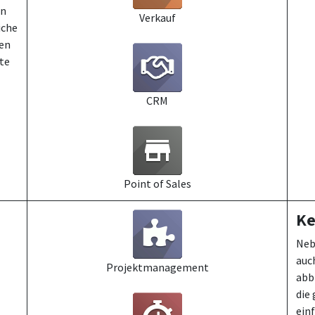
in
Verkauf
iche
ten
ste
CRM
Point of Sales
Ke
Neb
auc
Projektmanagement
abb
die 
ein