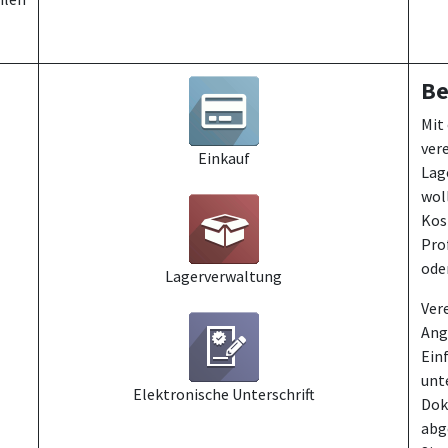
Be
Mit
vere
Einkauf
Lag
woll
Kos
Pro
ode
Lagerverwaltung
Ver
Ang
Ein
unt
Elektronische Unterschrift
Dok
abg